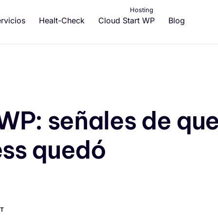
Hosting
rvicios
Healt-Check
Cloud Start WP
Blog
WP: señales de qu
ess quedó
T